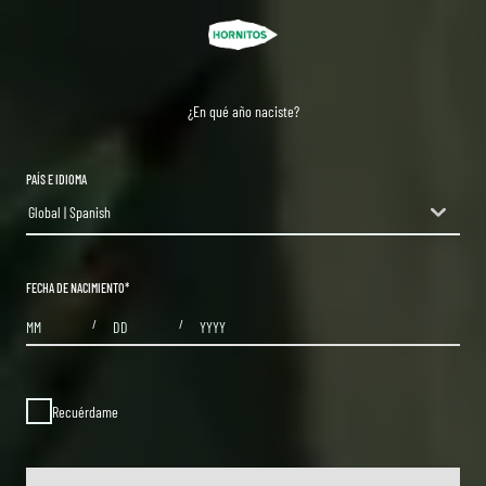
¿En qué año naciste?
PAÍS E IDIOMA
Global | Spanish
countryDropdown
FECHA DE NACIMIENTO
*
MONTHS
DAYS
YEAR
/
/
Recuérdame