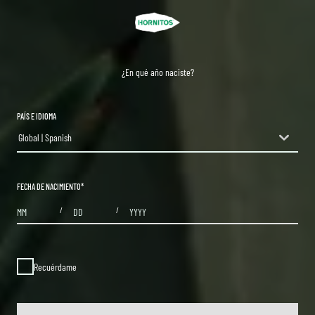
¿En qué año naciste?
PAÍS E IDIOMA
Global | Spanish
countryDropdown
FECHA DE NACIMIENTO
*
MONTHS
DAYS
YEAR
/
/
Recuérdame